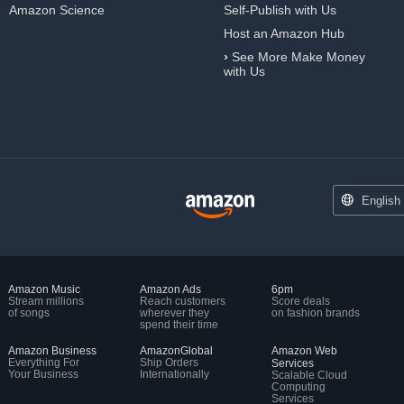
Amazon Science
Self-Publish with Us
Host an Amazon Hub
›
See More Make Money
with Us
English
Amazon Music
Amazon Ads
6pm
Stream millions
Reach customers
Score deals
of songs
wherever they
on fashion brands
spend their time
Amazon Business
AmazonGlobal
Amazon Web
Everything For
Ship Orders
Services
Your Business
Internationally
Scalable Cloud
Computing
Services