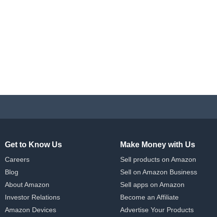
Get to Know Us
Make Money with Us
Careers
Sell products on Amazon
Blog
Sell on Amazon Business
About Amazon
Sell apps on Amazon
Investor Relations
Become an Affiliate
Amazon Devices
Advertise Your Products