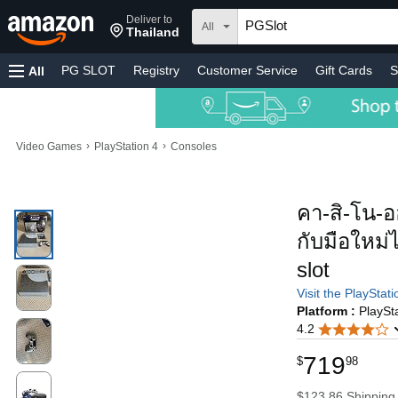
Deliver to
All
Thailand
PG SLOT
Registry
Customer Service
Gift Cards
S
All
›
›
Video Games
PlayStation 4
Consoles
คา-สิ-โน-
กับมือใหม่
slot
Visit the PlayStat
Platform :
PlaySt
4.2
719
$
98
$123.86 Shipping