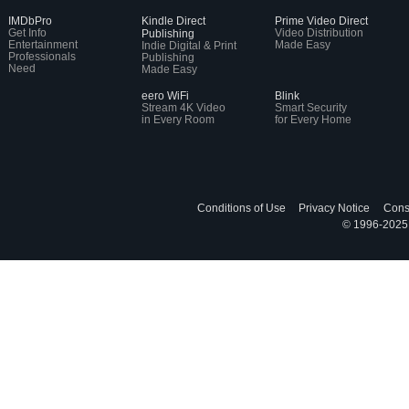
IMDbPro
Kindle Direct
Prime Video Direct
Get Info
Video Distribution
Publishing
Entertainment
Made Easy
Indie Digital & Print
Professionals
Publishing
Need
Made Easy
eero WiFi
Blink
Stream 4K Video
Smart Security
in Every Room
for Every Home
Conditions of Use
Privacy Notice
Cons
© 1996-2025, 