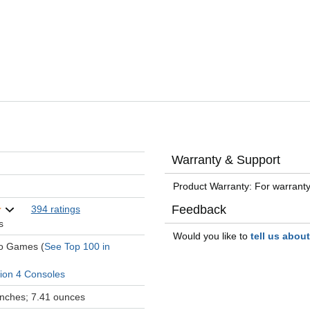
Warranty & Support
Product Warranty: For warranty
Feedback
394 ratings
s
Would you like to
tell us abou
eo Games (
See Top 100 in
tion 4 Consoles
 inches; 7.41 ounces