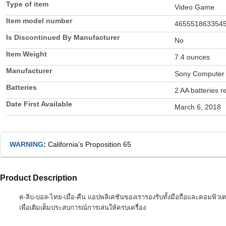
Type of item
Video Game
Item model number
465551863354
Is Discontinued By Manufacturer
No
Item Weight
7.4 ounces
Manufacturer
Sony Computer 
Batteries
2 AA batteries r
Date First Available
March 6, 2018
WARNING
:
California’s Proposition 65
Product Description
ค-ลิบ-บอล-ไทย-เมื่อ-คืน แอปพลิเคชันของเรารองรับทั้งมือถือและคอมพิวเตอ
เพื่อเติมเต็มประสบการณ์การเล่นให้ครบเครื่อง