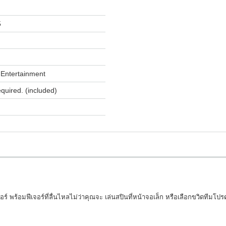
5
Entertainment
equired. (included)
ร์ พร้อมฟีเจอร์ที่ลื่นไหลไม่ว่าคุณจะ เล่นสปินที่หน้าจอเล็ก หรือเลือกขวิดทีมโป