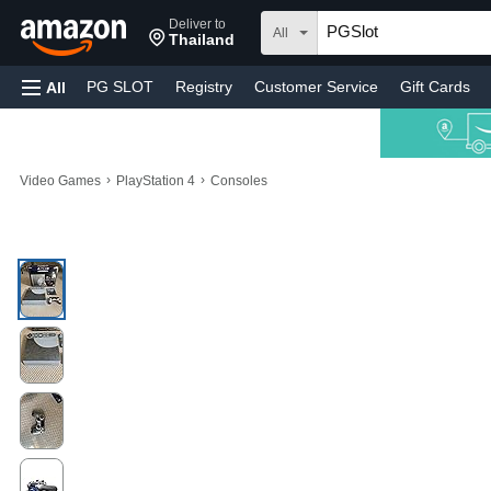
Deliver to
All
Thailand
PG SLOT
Registry
Customer Service
Gift Cards
All
›
›
Video Games
PlayStation 4
Consoles