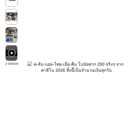
2 VIDEOS