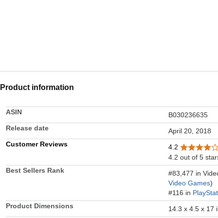
Product information
ASIN
B030236635
Release date
April 20, 2018
Customer Reviews
4.2
4.2 out of 5 star
Best Sellers Rank
#83,477 in Vid
Video Games
)
#116 in
PlaySta
Product Dimensions
14.3 x 4.5 x 17