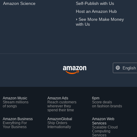
Amazon Science
Self-Publish with Us
Host an Amazon Hub
›
See More Make Money
with Us
English
Amazon Music
Amazon Ads
6pm
Stream millions
Reach customers
Score deals
of songs
wherever they
on fashion brands
spend their time
Amazon Business
AmazonGlobal
Amazon Web
Everything For
Ship Orders
Services
Your Business
Internationally
Scalable Cloud
Computing
Services