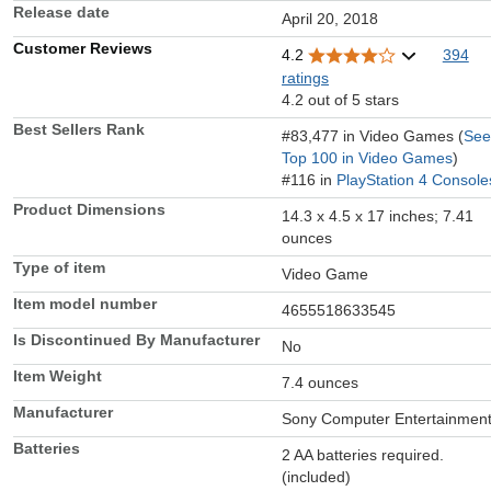
Release date
April 20, 2018
Customer Reviews
4.2
394
ratings
4.2 out of 5 stars
Best Sellers Rank
#83,477 in Video Games (
See
Top 100 in Video Games
)
#116 in
PlayStation 4 Console
Product Dimensions
14.3 x 4.5 x 17 inches; 7.41
ounces
Type of item
Video Game
Item model number
4655518633545
Is Discontinued By Manufacturer
No
Item Weight
7.4 ounces
Manufacturer
Sony Computer Entertainmen
Batteries
2 AA batteries required.
(included)