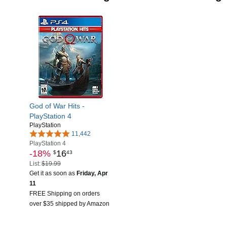
God of War Hits -
PlayStation 4
PlayStation
11,442
PlayStation 4
-18%
16
$
43
List:
$19.99
Get it as soon as
Friday, Apr
11
FREE Shipping on orders
over $35 shipped by Amazon