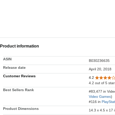
Product information
ASIN
B030236635
Release date
April 20, 2018
Customer Reviews
4.2
4.2 out of 5 star
Best Sellers Rank
#83,477 in Vid
Video Games
)
#116 in
PlaySta
Product Dimensions
14.3 x 4.5 x 17