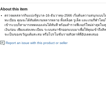
About this item
ตรวจผลสลากกินแบ่งรัฐบาล-16-ธันวาคม-2566 เริ่มต้นความสนุกแบบไม่ต
ทะเบียน คุณจะได้สัมผัสเกมหลากหลาย ทั้งสล็อต รูเล็ต และเกมกีฬาโดยไม่
เข้าระบบก็สามารถทดลองเล่นได้ทันที พร้อมสำรวจฟีเจอร์ใหม่ล่าสุดในท
เงินก่อน เพียงแค่ลงทะเบียน ระบบสมาชิกออกแบบมาเพื่อให้คุณเข้าถึงสิทธิ
จะเป็นของขวัญแต้มสะสม หรือโปรโมชั่นรายสัปดาห์ที่อัปเดตเสมอ
Report an issue with this product or seller