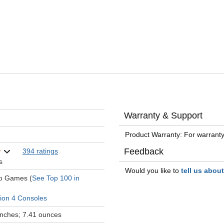
Warranty & Support
Product Warranty: For warranty
Feedback
394 ratings
s
Would you like to
tell us abou
eo Games (
See Top 100 in
tion 4 Consoles
 inches; 7.41 ounces