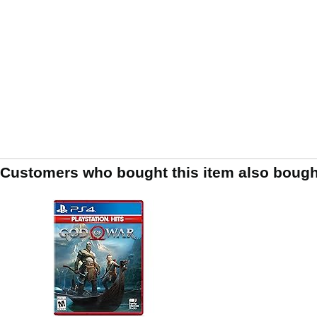
Customers who bought this item also bough