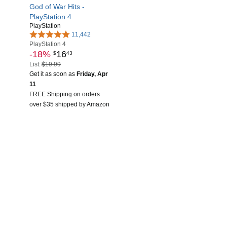
God of War Hits -
PlayStation 4
PlayStation
11,442
PlayStation 4
-18%
16
$
43
List:
$19.99
Get it as soon as
Friday, Apr
11
FREE Shipping on orders
over $35 shipped by Amazon