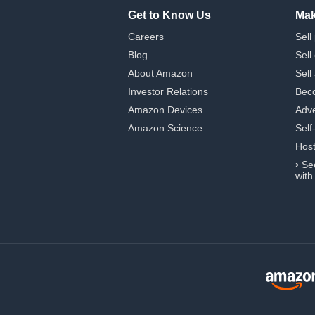
Get to Know Us
Mak
Careers
Sell
Blog
Sell
About Amazon
Sell
Investor Relations
Beco
Amazon Devices
Adve
Amazon Science
Self
Hos
›
Se
with