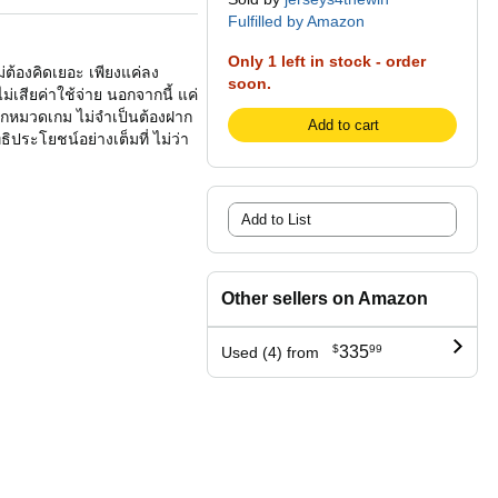
Fulfilled by Amazon
Only 1 left in stock - order
้องคิดเยอะ เพียงแค่ลง
soon.
เสียค่าใช้จ่าย นอกจากนี้ แค่
ุกหมวดเกม ไม่จำเป็นต้องฝาก
Add to cart
ประโยชน์อย่างเต็มที่ ไม่ว่า
Add to List
Other sellers on Amazon
$
335
99
Used (4) from