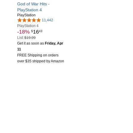
God of War Hits -
PlayStation 4
PlayStation
11,442
PlayStation 4
-18%
16
$
43
List:
$19.99
Get it as soon as
Friday, Apr
11
FREE Shipping on orders
over $35 shipped by Amazon