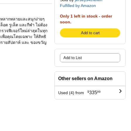
Fulfilled by Amazon
Only 1 left in stock - order
ที่หลากหลายและสนุกง่ายๆ
soon.
อต รูเล็ต และกีฬา ไม่ต้อง
รวจฟีเจอร์ใหม่ล่าสุดในทุก
Add to cart
พื่อคุณโดยเฉพาะ ให้สิทธิ
อบรายสัปดาห์ และ ของขวัญ
Add to List
Other sellers on Amazon
$
335
99
Used (4) from