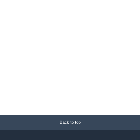
Back to top