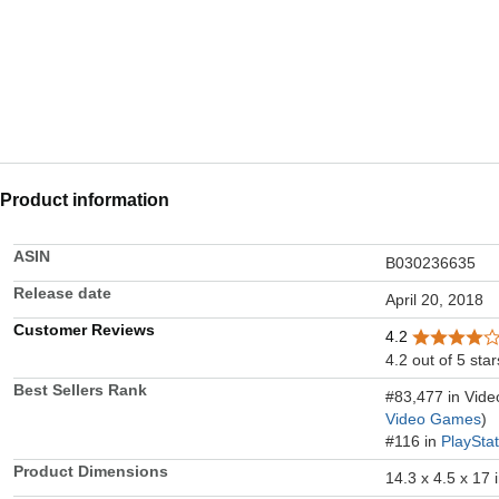
Product information
ASIN
B030236635
Release date
April 20, 2018
Customer Reviews
4.2
4.2 out of 5 star
Best Sellers Rank
#83,477 in Vid
Video Games
)
#116 in
PlaySta
Product Dimensions
14.3 x 4.5 x 17