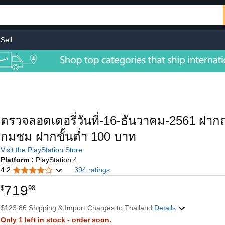
Sell
ตรวจลอตเตอรี่วันที่-16-ธันวาคม-2561 ฝาก
กมชม ฝากขั้นต่ำ 100 บาท
Visit the PlayStation Store
Platform :
PlayStation 4
4.2
394 ratings
719
$
98
$123.86 Shipping & Import Charges to Thailand
Details
Only 1 left in stock - order soon.