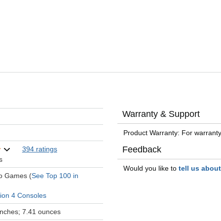
Warranty & Support
Product Warranty: For warranty
Feedback
394 ratings
s
Would you like to
tell us abou
eo Games (
See Top 100 in
tion 4 Consoles
 inches; 7.41 ounces