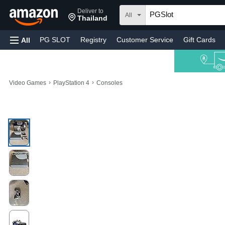
Deliver to
All
Thailand
PG SLOT
Registry
Customer Service
Gift Cards
All
›
›
Video Games
PlayStation 4
Consoles