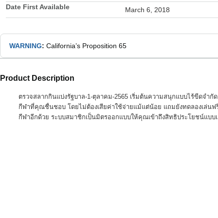
Date First Available
March 6, 2018
WARNING
:
California’s Proposition 65
Product Description
ตรวจสลากกินแบ่งรัฐบาล-1-ตุลาคม-2565 เริ่มต้นความสนุกแบบไร้ขีดจำกัด
กีฬาที่คุณชื่นชอบ โดยไม่ต้องเสียค่าใช้จ่ายแม้แต่น้อย แถมยังทดลองเล่น
กีฬาอีกด้วย ระบบสมาชิกเป็นมิตรออกแบบให้คุณเข้าถึงสิทธิประโยชน์แบบเต