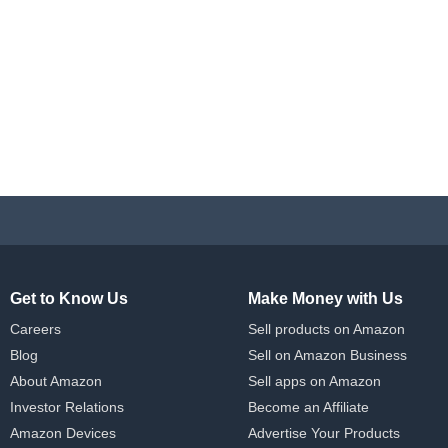
Get to Know Us
Make Money with Us
Careers
Sell products on Amazon
Blog
Sell on Amazon Business
About Amazon
Sell apps on Amazon
Investor Relations
Become an Affiliate
Amazon Devices
Advertise Your Products