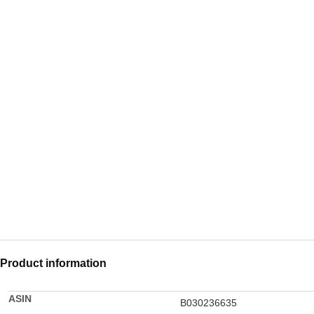
Product information
ASIN
B030236635