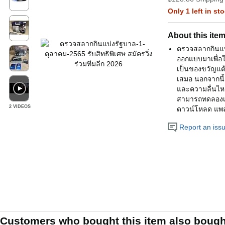
Only 1 left in st
About this ite
ตรวจสลากกินแบ
ออกแบบมาเพื่อให
เป็นของขวัญแต้
เสมอ นอกจากนี้ 
และความลื่นไห
สามารถทดลองเล่
2 VIDEOS
ดาวน์โหลด แพล
Report an issue
Customers who bought this item also bough