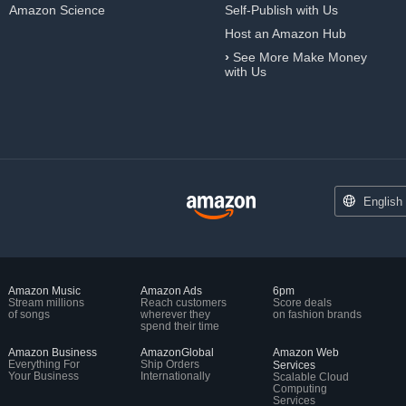
Amazon Science
Self-Publish with Us
Host an Amazon Hub
›
See More Make Money
with Us
English
Amazon Music
Amazon Ads
6pm
Stream millions
Reach customers
Score deals
of songs
wherever they
on fashion brands
spend their time
Amazon Business
AmazonGlobal
Amazon Web
Everything For
Ship Orders
Services
Your Business
Internationally
Scalable Cloud
Computing
Services