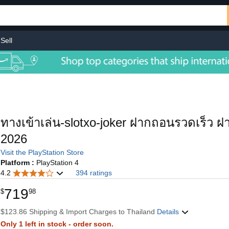
Sell
ทางเข้าเล่น-slotxo-joker ฝากถอนรวดเร็ว ฝ
2026
Visit the PlayStation Store
Platform :
PlayStation 4
4.2
394 ratings
719
$
98
$123.86 Shipping & Import Charges to Thailand
Details
Only 1 left in stock - order soon.