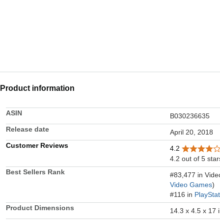
Product information
ASIN
B030236635
Release date
April 20, 2018
Customer Reviews
4.2
4.2 out of 5 star
Best Sellers Rank
#83,477 in Vid
Video Games
)
#116 in
PlaySta
Product Dimensions
14.3 x 4.5 x 17