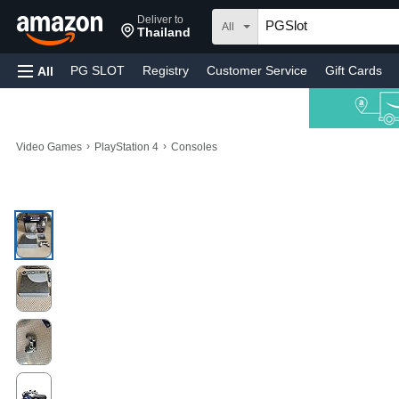
Deliver to
All
Thailand
PG SLOT
Registry
Customer Service
Gift Cards
All
›
›
Video Games
PlayStation 4
Consoles