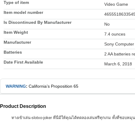
Type of item
Video Game
Item model number
465551863354
Is Discontinued By Manufacturer
No
Item Weight
7.4 ounces
Manufacturer
Sony Computer 
Batteries
2 AA batteries r
Date First Available
March 6, 2018
WARNING
:
California’s Proposition 65
Product Description
ทางเข้าเล่น-slotxo-joker ที่นี่มีให้คุณได้ทดลองเล่นฟรีทุกเกม ทั้งที่ชอบห