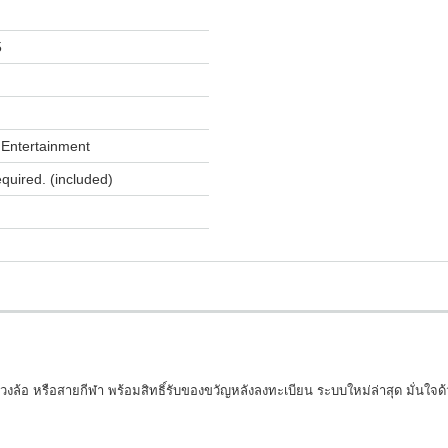
5
Entertainment
equired. (included)
มุนวงล้อ หรือสายกีฬา พร้อมสิทธิ์รับของขวัญหลังลงทะเบียน ระบบใหม่ล่าสุด มั่นใจด้