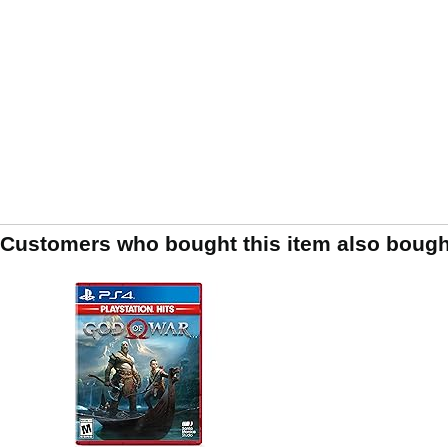
Customers who bought this item also bough