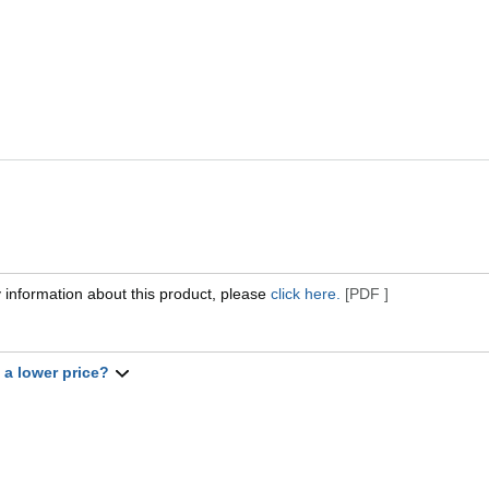
 information about this product, please
click here.
[PDF ]
t a lower price?