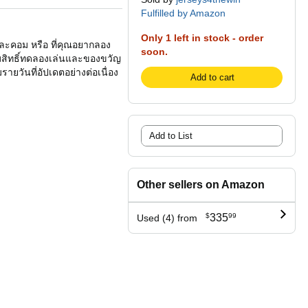
Fulfilled by Amazon
Only 1 left in stock - order
และคอม หรือ ที่คุณอยากลอง
soon.
้อมสิทธิ์ทดลองเล่นและของขวัญ
รายวันที่อัปเดตอย่างต่อเนื่อง
Add to cart
Add to List
Other sellers on Amazon
$
335
99
Used (4) from