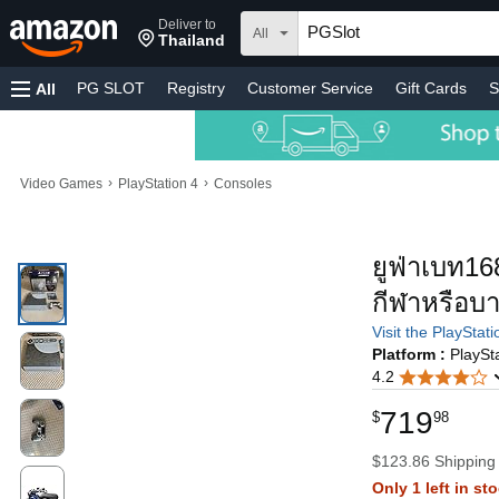
Deliver to
All
Thailand
PG SLOT
Registry
Customer Service
Gift Cards
S
All
›
›
Video Games
PlayStation 4
Consoles
ยูฟ่าเบท16
กีฬาหรือบ
Visit the PlayStat
Platform :
PlaySt
4.2
719
$
98
$123.86 Shipping
Only 1 left in st