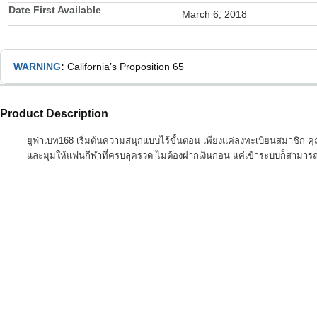
Date First Available
March 6, 2018
WARNING
:
California’s Proposition 65
Product Description
ยูฟ่าเบท168 เริ่มต้นความสนุกแบบไร้ขั้นตอน เพียงแค่ลงทะเบียนสมาชิก ค
และมุมให้แฟนกีฬาที่ครบลุครวด ไม่ต้องฝากเงินก่อน แค่เข้าระบบก็สามาร