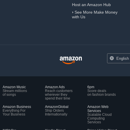
Host an Amazon Hub
›
See More Make Money
with Us
English
Amazon Music
Amazon Ads
6pm
Stream millions
Reach customers
Score deals
of songs
wherever they
on fashion brands
spend their time
Amazon Business
AmazonGlobal
Amazon Web
Everything For
Ship Orders
Services
Your Business
Internationally
Scalable Cloud
Computing
Services