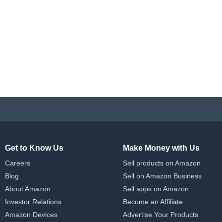
Get to Know Us
Make Money with Us
Careers
Sell products on Amazon
Blog
Sell on Amazon Business
About Amazon
Sell apps on Amazon
Investor Relations
Become an Affiliate
Amazon Devices
Advertise Your Products