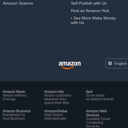
Amazon Science
Self-Publish with Us
Host an Amazon Hub
›
See More Make Money
with Us
English
Amazon Music
Amazon Ads
6pm
Stream millions
Reach customers
Score deals
of songs
wherever they
on fashion brands
spend their time
Amazon Business
AmazonGlobal
Amazon Web
Everything For
Ship Orders
Services
Your Business
Internationally
Scalable Cloud
Computing
Services