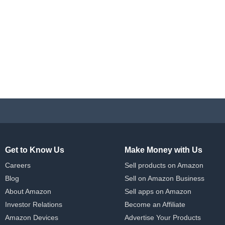
Get to Know Us
Make Money with Us
Careers
Sell products on Amazon
Blog
Sell on Amazon Business
About Amazon
Sell apps on Amazon
Investor Relations
Become an Affiliate
Amazon Devices
Advertise Your Products