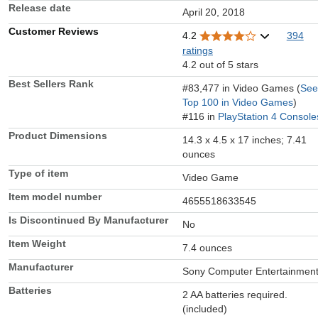
Release date
April 20, 2018
Customer Reviews
4.2
394
ratings
4.2 out of 5 stars
Best Sellers Rank
#83,477 in Video Games (
See
Top 100 in Video Games
)
#116 in
PlayStation 4 Console
Product Dimensions
14.3 x 4.5 x 17 inches; 7.41
ounces
Type of item
Video Game
Item model number
4655518633545
Is Discontinued By Manufacturer
No
Item Weight
7.4 ounces
Manufacturer
Sony Computer Entertainmen
Batteries
2 AA batteries required.
(included)