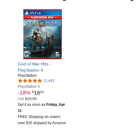
God of War Hits -
PlayStation 4
PlayStation
11,442
PlayStation 4
-18%
16
$
43
List:
$19.99
Get it as soon as
Friday, Apr
11
FREE Shipping on orders
over $35 shipped by Amazon