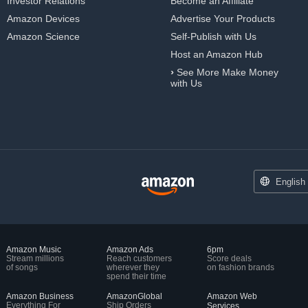
Investor Relations
Become an Affiliate
Amazon Devices
Advertise Your Products
Amazon Science
Self-Publish with Us
Host an Amazon Hub
›
See More Make Money
with Us
English
Amazon Music
Amazon Ads
6pm
Stream millions
Reach customers
Score deals
of songs
wherever they
on fashion brands
spend their time
Amazon Business
AmazonGlobal
Amazon Web
Everything For
Ship Orders
Services