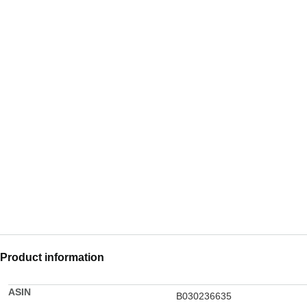
Product information
ASIN
B030236635