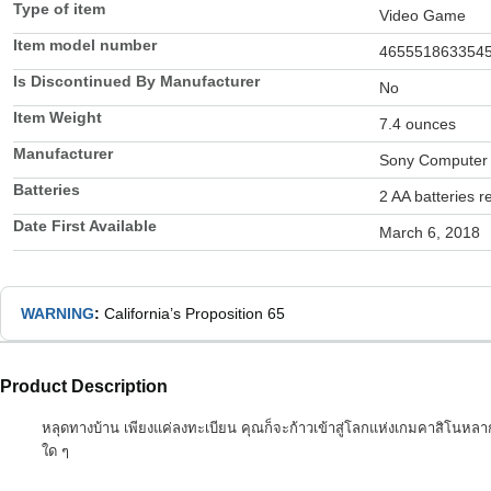
Type of item
Video Game
Item model number
465551863354
Is Discontinued By Manufacturer
No
Item Weight
7.4 ounces
Manufacturer
Sony Computer 
Batteries
2 AA batteries r
Date First Available
March 6, 2018
WARNING
:
California’s Proposition 65
Product Description
หลุดทางบ้าน เพียงแค่ลงทะเบียน คุณก็จะก้าวเข้าสู่โลกแห่งเกมคาสิโนหลากห
ใด ๆ