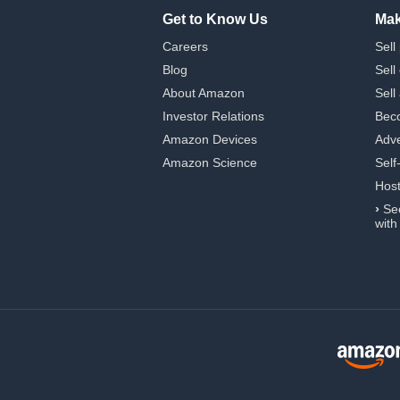
Get to Know Us
Mak
Careers
Sell
Blog
Sell
About Amazon
Sell
Investor Relations
Beco
Amazon Devices
Adve
Amazon Science
Self
Hos
›
Se
with