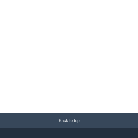
Back to top