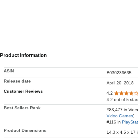
Product information
ASIN
B030236635
Release date
April 20, 2018
Customer Reviews
4.2
4.2 out of 5 star
Best Sellers Rank
#83,477 in Vid
Video Games
)
#116 in
PlaySta
Product Dimensions
14.3 x 4.5 x 17