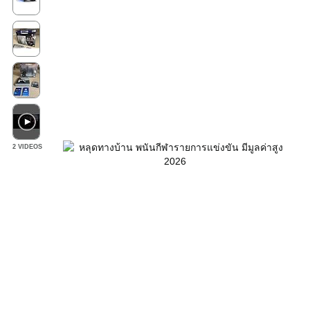
2 VIDEOS