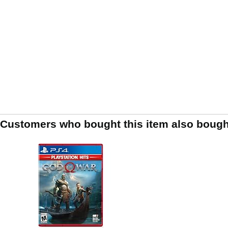
Customers who bought this item also bough