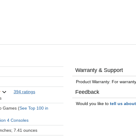
Warranty & Support
Product Warranty: For warranty
Feedback
394 ratings
s
Would you like to
tell us abou
eo Games (
See Top 100 in
tion 4 Consoles
 inches; 7.41 ounces