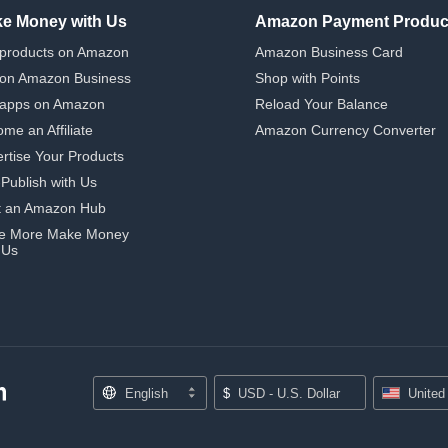
e Money with Us
Amazon Payment Produc
 products on Amazon
Amazon Business Card
 on Amazon Business
Shop with Points
 apps on Amazon
Reload Your Balance
me an Affiliate
Amazon Currency Converter
rtise Your Products
-Publish with Us
t an Amazon Hub
e More Make Money
 Us
English
$
USD - U.S. Dollar
United