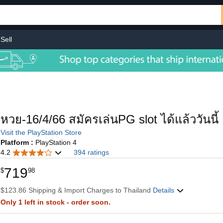
Sell
หวย-16/4/66 สมัครเล่นPG slot ได้แล้ววันนี้
Visit the PlayStation Store
Platform :
PlayStation 4
4.2
394 ratings
719
$
98
$123.86 Shipping & Import Charges to Thailand
Details
Only 1 left in stock - order soon.