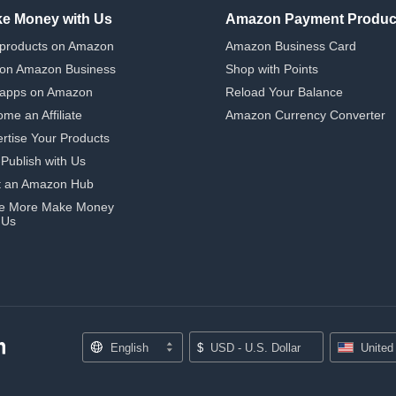
e Money with Us
Amazon Payment Produc
 products on Amazon
Amazon Business Card
 on Amazon Business
Shop with Points
 apps on Amazon
Reload Your Balance
me an Affiliate
Amazon Currency Converter
rtise Your Products
-Publish with Us
t an Amazon Hub
e More Make Money
 Us
English
$
USD - U.S. Dollar
United