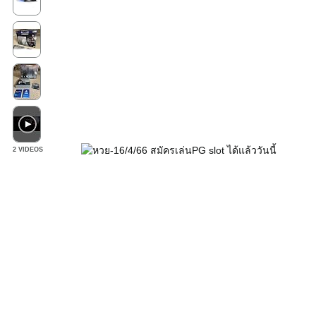
2 VIDEOS