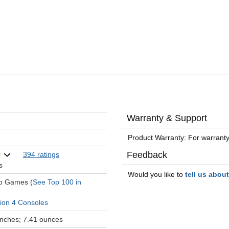
Warranty & Support
Product Warranty: For warranty
Feedback
394 ratings
s
Would you like to
tell us abou
eo Games (
See Top 100 in
tion 4 Consoles
 inches; 7.41 ounces