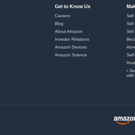
Get to Know Us
Mak
Careers
Sell
Blog
Sell
About Amazon
Sell
Investor Relations
Beco
Amazon Devices
Adve
Amazon Science
Self
Hos
›
Se
with