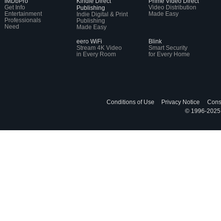
IMDbPro
Kindle Direct
Prime Video Direct
Get Info
Video Distribution
Publishing
Entertainment
Made Easy
Indie Digital & Print
Professionals
Publishing
Need
Made Easy
eero WiFi
Blink
Stream 4K Video
Smart Security
in Every Room
for Every Home
Conditions of Use
Privacy Notice
Cons
© 1996-2025, 