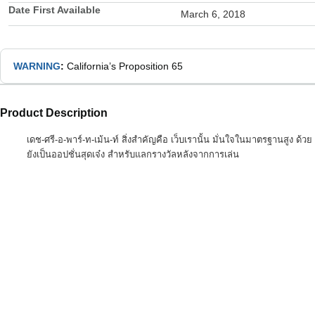
Date First Available
March 6, 2018
WARNING
:
California’s Proposition 65
Product Description
เดช-ศรี-อ-พาร์-ท-เม้น-ท์ สิ่งสำคัญคือ เว็บเรานั้น มั่นใจในมาตรฐานสูง ด้ว
ยังเป็นออปชั่นสุดเจ๋ง สำหรับแลกรางวัลหลังจากการเล่น