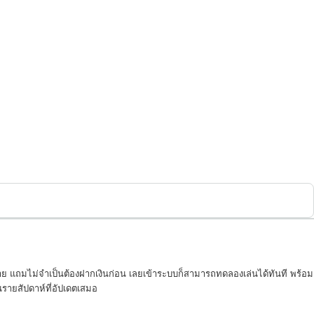
้จ่าย แถมไม่จำเป็นต้องฝากเงินก่อน เลยเข้าระบบก็สามารถทดลองเล่นได้ทันที พร้อม
นรายสัปดาห์ที่อัปเดตเสมอ