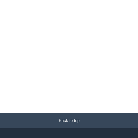
Back to top