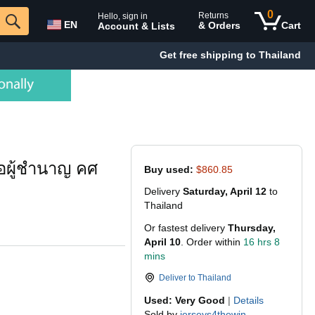
0
Returns
Hello, sign in
EN
& Orders
Cart
Account & Lists
Get free shipping to Thailand
ต่อผู้ชำนาญ คศ
Buy used:
$860.85
Delivery
Saturday, April 12
to
Thailand
Or fastest delivery
Thursday,
April 10
. Order within
16 hrs 8
mins
Deliver to
Thailand
Used: Very Good
|
Details
Sold by
jerseys4thewin