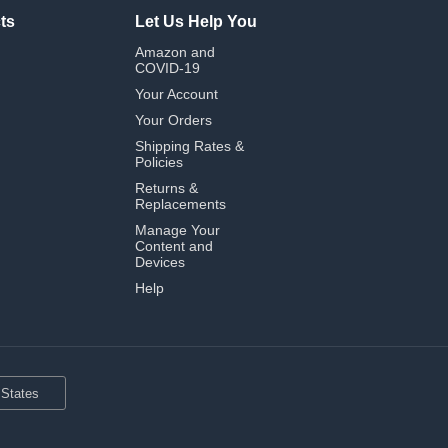
ts
Let Us Help You
Amazon and
COVID-19
Your Account
Your Orders
Shipping Rates &
Policies
Returns &
Replacements
Manage Your
Content and
Devices
Help
 States