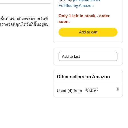
Fulfilled by Amazon
Only 1 left in stock - order
ทธิ์แท้ พร้อมกิจกรรมรายวันที่
soon.
งวัลที่คุณได้รับก็ขึ้นอยู่กับ
Add to cart
Add to List
Other sellers on Amazon
$
335
99
Used (4) from