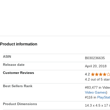
Product information
ASIN
B030236635
Release date
April 20, 2018
Customer Reviews
4.2
4.2 out of 5 star
Best Sellers Rank
#83,477 in Vid
Video Games
)
#116 in
PlaySta
Product Dimensions
14.3 x 4.5 x 17