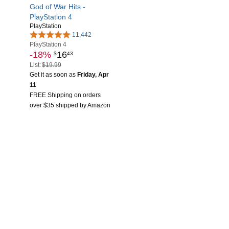
God of War Hits -
PlayStation 4
PlayStation
11,442
PlayStation 4
-18%
16
$
43
List:
$19.99
Get it as soon as
Friday, Apr
11
FREE Shipping on orders
over $35 shipped by Amazon