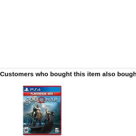
Customers who bought this item also bough