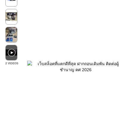
2 VIDEOS