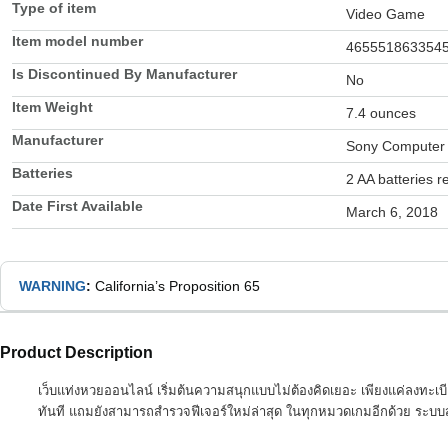
Type of item
Video Game
Item model number
465551863354
Is Discontinued By Manufacturer
No
Item Weight
7.4 ounces
Manufacturer
Sony Computer 
Batteries
2 AA batteries r
Date First Available
March 6, 2018
WARNING
:
California’s Proposition 65
Product Description
เว็บแท่งหวยออนไลน์ เริ่มต้นความสนุกแบบไม่ต้องคิดเยอะ เพียงแค่ลงทะเบี
ทันที แถมยังสามารถสำรวจฟีเจอร์ใหม่ล่าสุด ในทุกหมวดเกมอีกด้วย ระบบ