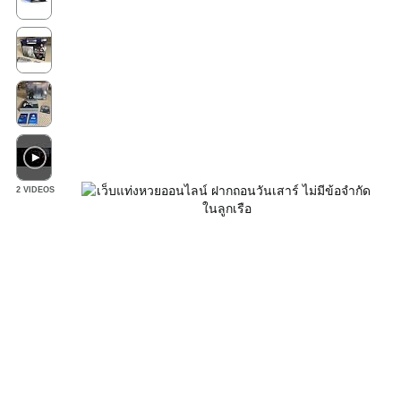
2 VIDEOS