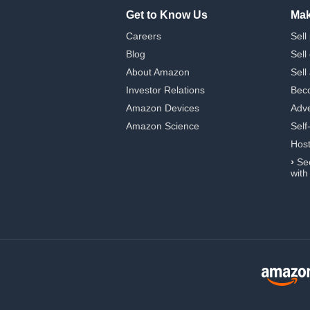
Get to Know Us
Mak
Careers
Sell
Blog
Sell
About Amazon
Sell
Investor Relations
Beco
Amazon Devices
Adve
Amazon Science
Self
Hos
›
Se
with