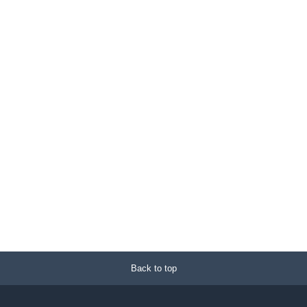
Back to top