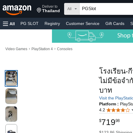
Deliver to
All
Thailand
PG SLOT
Registry
Customer Service
Gift Cards
S
All
›
›
Video Games
PlayStation 4
Consoles
โรงเรียน-กี
ไม่มีข้อจำ
บาท
Visit the PlayStat
Platform :
PlaySt
4.2
719
$
98
$123.86 Shipping