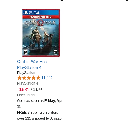
God of War Hits -
PlayStation 4
PlayStation
11,442
PlayStation 4
-18%
16
$
43
List:
$19.99
Get it as soon as
Friday, Apr
11
FREE Shipping on orders
over $35 shipped by Amazon