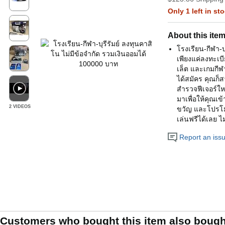
Only 1 left in st
About this ite
โรงเรียน-กีฬา-บ
เพียงแค่ลงทะเบ
เล็ต และเกมกีฬา
ได้สมัคร คุณก็
สำรวจฟีเจอร์ใ
มาเพื่อให้คุณเข
2 VIDEOS
ขวัญ และโปรโมช
เล่นฟรีได้เลย ไม
Report an issue
Customers who bought this item also bough