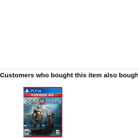
Customers who bought this item also bough