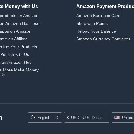
e Money with Us
Amazon Payment Produc
 products on Amazon
Amazon Business Card
 on Amazon Business
Shop with Points
 apps on Amazon
Reload Your Balance
me an Affiliate
Amazon Currency Converter
rtise Your Products
-Publish with Us
t an Amazon Hub
e More Make Money
 Us
English
$
USD - U.S. Dollar
United