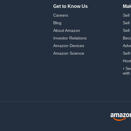
Get to Know Us
Mak
Careers
Sell
Blog
Sell
About Amazon
Sell
Investor Relations
Beco
Amazon Devices
Adve
Amazon Science
Self
Hos
›
Se
with