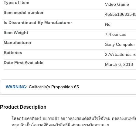
Type of item
Video Game
Item model number
465551863354
Is Discontinued By Manufacturer
No
Item Weight
7.4 ounces
Manufacturer
Sony Computer 
Batteries
2 AA batteries r
Date First Available
March 6, 2018
WARNING
:
California’s Proposition 65
Product Description
โหลดรับเครดิตฟรี อย่ารอช้า อยากลองก่อนตัดสินใจใช่ไหม ทดลองเล่นฟรีทุ
หยุด นับเป็นโอกาสดีที่จะคว้าสิทธิพิเศษและรางวัลมากมาย