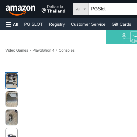
Deliver to
All
Thailand
PG SLOT
Registry
Customer Service
Gift Cards
All
›
›
Video Games
PlayStation 4
Consoles