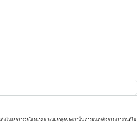
สมแต้มไปแลกรางวัลในอนาคต ระบบล่าสุดของเรานั้น การอัปเดตกิจกรรมรายวันที่ไม่