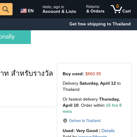
0
Returns
Hello, sign in
EN
& Orders
Cart
Account & Lists
Get free shipping to Thailand
บาท สำหรับรางวัล
Buy used:
$860.85
Delivery
Saturday, April 12
to
Thailand
Or fastest delivery
Thursday,
April 10
. Order within
16 hrs 8
mins
Deliver to
Thailand
Used: Very Good
|
Details
Sold by
jerseys4thewin