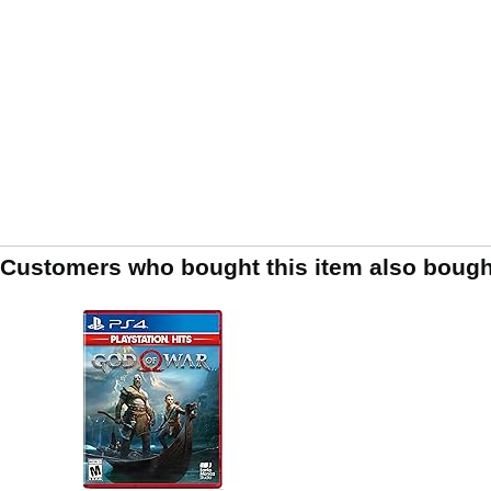
Customers who bought this item also bough