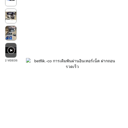
2 VIDEOS