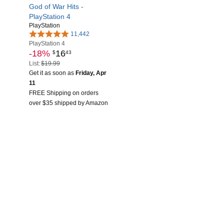
God of War Hits -
PlayStation 4
PlayStation
11,442
PlayStation 4
-18%
16
$
43
List:
$19.99
Get it as soon as
Friday, Apr
11
FREE Shipping on orders
over $35 shipped by Amazon