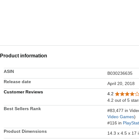
Product information
ASIN
B030236635
Release date
April 20, 2018
Customer Reviews
4.2
4.2 out of 5 star
Best Sellers Rank
#83,477 in Vid
Video Games
)
#116 in
PlaySta
Product Dimensions
14.3 x 4.5 x 17