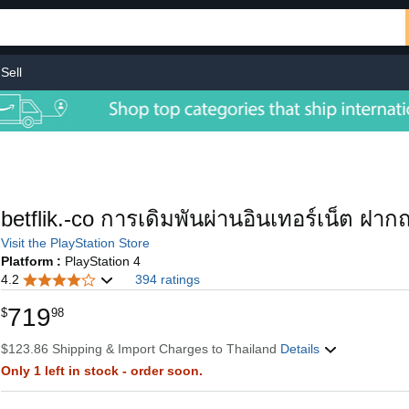
Sell
betflik.-co การเดิมพันผ่านอินเทอร์เน็ต ฝา
Visit the PlayStation Store
Platform :
PlayStation 4
4.2
394 ratings
719
$
98
$123.86 Shipping & Import Charges to Thailand
Details
Only 1 left in stock - order soon.