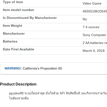
Type of item
Video Game
Item model number
465551863354
Is Discontinued By Manufacturer
No
Item Weight
7.4 ounces
Manufacturer
Sony Computer 
Batteries
2 AA batteries r
Date First Available
March 6, 2018
WARNING
:
California’s Proposition 65
Product Description
pg-joker89 ระบบใหม่ล่าสุด มั่นใจด้วย API ลิขสิทธิ์แท้ และกิจกรรมรายวันท
ไม่ต้องจ่ายเพิ่ม