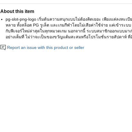
About this item
pg-slot-png-logo เริ่มต้นความสนุกแบบไม่ต้องคิดเยอะ เพียงแค่ลงทะเบ
หลาย ทั้งสล็อต PG รูเล็ต และเกมกีฬาโดยไม่เสียค่าใช้จ่าย แค่เข้าระบ
กับฟีเจอร์ใหม่ล่าสุดในทุกหมวดเกม นอกจากนี้ ระบบสมาชิกออกแบบมาเพื่
อย่างเต็มที่ ไม่ว่าจะเป็นของขวัญแต้มสะสมหรือโปรโมชั่นรายสัปดาห์ ที
Report an issue with this product or seller