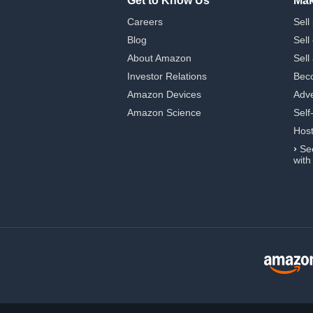
Get to Know Us
Mak
Careers
Sell
Blog
Sell
About Amazon
Sell
Investor Relations
Beco
Amazon Devices
Adve
Amazon Science
Self
Hos
›
Se
with