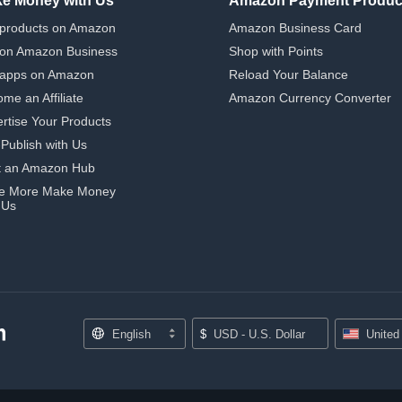
e Money with Us
Amazon Payment Produc
 products on Amazon
Amazon Business Card
 on Amazon Business
Shop with Points
 apps on Amazon
Reload Your Balance
me an Affiliate
Amazon Currency Converter
rtise Your Products
-Publish with Us
t an Amazon Hub
e More Make Money
 Us
English
$
USD - U.S. Dollar
United