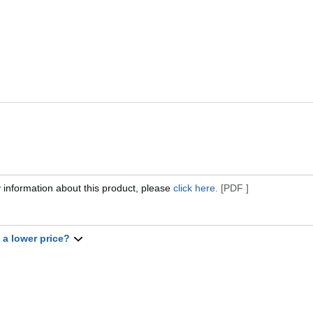
 information about this product, please
click here.
[PDF ]
t a lower price?