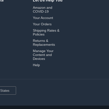
ts
Let Us Help You
Amazon and
COVID-19
Your Account
Your Orders
Shipping Rates &
Policies
Returns &
Replacements
Manage Your
Content and
Devices
Help
 States