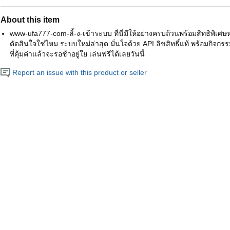
About this item
www-ufa777-com-ลิ้-ง-เข้าระบบ ที่นี่มีให้อย่างครบถ้วนพร้อมสิทธิพิเ
ตัดสินใจใช่ไหม ระบบใหม่ล่าสุด มั่นใจด้วย API ลิขสิทธิ์แท้ พร้อมกิจกรรม
ที่คุ้มค่าแล้วจะรอช้าอยู่ใย เล่นฟรีได้เลยวันนี้
Report an issue with this product or seller