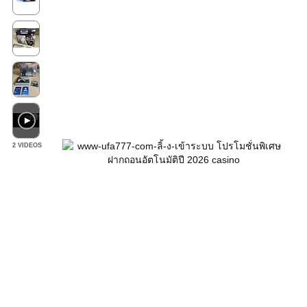
2 VIDEOS