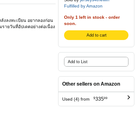
Fulfilled by Amazon
Only 1 left in stock - order
ศษหลังลงทะเบียน อยากลองก่อน
soon.
รายวันที่อัปเดตอย่างต่อเนื่อง
Add to cart
Add to List
Other sellers on Amazon
$
335
99
Used (4) from